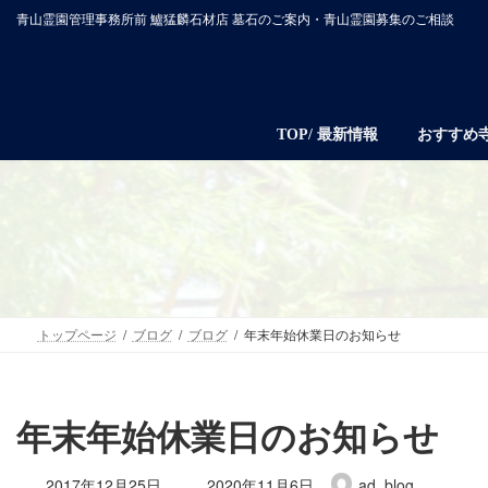
コ
ナ
青山霊園管理事務所前 鱸猛麟石材店 墓石のご案内・青山霊園募集のご相談
ン
ビ
テ
ゲ
ン
ー
ツ
シ
TOP/ 最新情報
おすすめ
へ
ョ
ス
ン
キ
に
ッ
移
プ
動
トップページ
ブログ
ブログ
年末年始休業日のお知らせ
年末年始休業日のお知らせ
最
2017年12月25日
2020年11月6日
ad_blog