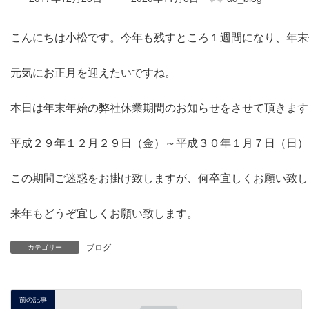
終
更
こんにちは小松です。今年も残すところ１週間になり、年末
新
日
時
元気にお正月を迎えたいですね。
:
本日は年末年始の弊社休業期間のお知らせをさせて頂きます
平成２９年１２月２９日（金）～平成３０年１月７日（日）
この期間ご迷惑をお掛け致しますが、何卒宜しくお願い致し
来年もどうぞ宜しくお願い致します。
ブログ
カテゴリー
前の記事