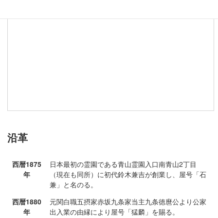
沿革
西暦1875
日本最初の霊園である青山霊園入口南青山2丁目
年
（現在も同所）に初代鈴木兼吉が創業し、屋号「石
兼」と名のる。
西暦1880
元関白職五摂家赤坂九条家当主九条徳麿公より公家
年
出入業の由縁により屋号「猛麟」を賜る。